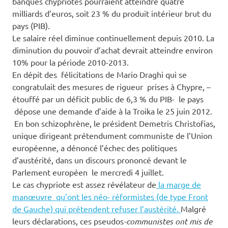
banques chypriotes pourraient atteindre quatre
milliards d’euros, soit 23 % du produit intérieur brut du
pays (PIB).
Le salaire réel diminue continuellement depuis 2010. La
diminution du pouvoir d’achat devrait atteindre environ
10% pour la période 2010-2013.
En dépit des félicitations de Mario Draghi qui se
congratulait des mesures de rigueur prises à Chypre, –
étouffé par un déficit public de 6,3 % du PIB- le pays
dépose une demande d’aide à la Troika le 25 juin 2012.
En bon schizophrène, le président Demetris Christofias,
unique dirigeant prétendument communiste de l’Union
européenne, a dénoncé l’échec des politiques
d’austérité, dans un discours prononcé devant le
Parlement européen le mercredi 4 juillet.
Le cas chypriote est assez révélateur de
la marge de
manœuvre qu’ont les néo- réformistes (de type Front
de Gauche) qui prétendent refuser l’austérité.
Malgré
leurs déclarations, ces pseudos
-communistes ont mis de