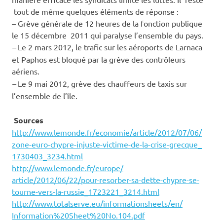
tout de même quelques éléments de réponse :
– Grève générale de 12 heures de la fonction publique
le 15 décembre 2011 qui paralyse l’ensemble du pays.
–
Le 2 mars 2012, le trafic sur les aéroports de Larnaca
et Paphos est bloqué par la grève des contrôleurs
aériens.
–
Le 9 mai 2012, grève des chauffeurs de taxis sur
l’ensemble de l’île.
Sources
http://www.lemonde.fr/
economie/article/2012/07/06/
zone-euro-chypre-injuste-
victime-de-la-crise-grecque_
1730403_3234.html
http://www.lemonde.fr/europe/
article/2012/06/22/pour-
resorber-sa-dette-chypre-se-
tourne-vers-la-russie_1723221_
3214.html
http://www.totalserve.eu/
informationsheets/en/
Information%20Sheet%20No.104.
pdf