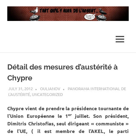
…
Tant
Il
n'y
qu’il
MENU
en
aura
y
Skip
pas
assez
to
Détail des mesures d’austérité à
pour
aura
content
tout
Chypre
le
de
monde
JULY 31, 2012
OULIANOV
PANORAMA INTERNATIONAL DE
L'AUSTÉRITÉ
,
UNCATEGORIZED
l’argent
Chypre vient de prendre la présidence tournante de
…
er
l’Union Européenne le 1
juillet. Son président,
Dimitris Christofias, seul dirigeant « communiste »
de l’UE, ( il est membre de l’AKEL, le parti