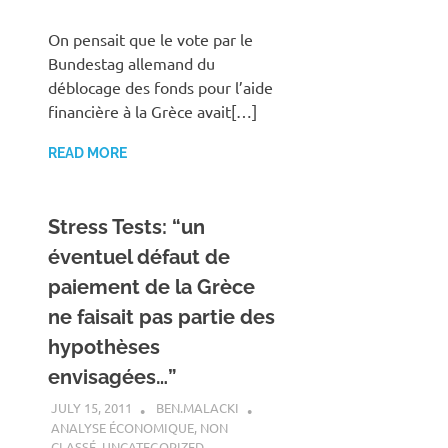
On pensait que le vote par le
Bundestag allemand du
déblocage des fonds pour l’aide
financière à la Grèce avait[…]
READ MORE
Stress Tests: “un
éventuel défaut de
paiement de la Grèce
ne faisait pas partie des
hypothèses
envisagées…”
JULY 15, 2011
BEN.MALACKI
ANALYSE ÉCONOMIQUE
,
NON
CLASSÉ
,
UNCATEGORIZED