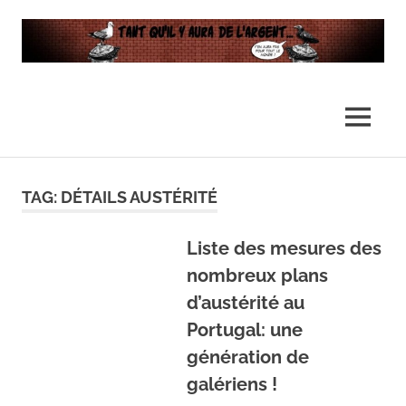
…
Tant
Il
n'y
qu’il
MENU
en
aura
y
pas
Skip
assez
to
TAG:
DÉTAILS AUSTÉRITÉ
pour
aura
content
tout
le
Liste des mesures des
de
monde
nombreux plans
l’argent
d’austérité au
Portugal: une
…
génération de
galériens !