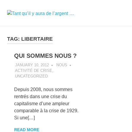
Tant
MENU
…
Il
qu’il
Skip
n'y
to
en
TAG:
LIBERTAIRE
y
content
aura
pas
QUI SOMMES NOUS ?
aura
assez
pour
JANUARY 10, 2012
NOUS
tout
de
ACTIVITÉ DE CRISE
,
le
UNCATEGORIZED
monde
l’argent
Depuis 2008, nous sommes
rentrés dans une crise du
…
capitalisme d’une ampleur
comparable à la crise de 1929.
Si une[…]
READ MORE