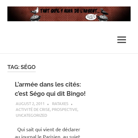
…
Tant
Il
n'y
qu’il
MENU
en
aura
y
pas
Skip
assez
to
TAG:
SÉGO
pour
aura
content
tout
le
L’armée dans les cités:
de
monde
c’est Ségo qui dit Bingo!
l’argent
AUGUST 2, 2011
RATAXES
ACTIVITÉ DE CRISE
,
PROSPECTIVE
,
…
UNCATEGORIZED
Qui sait qui vient de déclarer
au journal le Parisien, au sujet