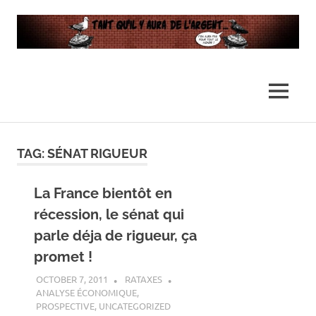
…
Tant
Il
n'y
qu’il
MENU
en
aura
y
pas
Skip
assez
to
TAG:
SÉNAT RIGUEUR
pour
aura
content
tout
le
La France bientôt en
de
monde
récession, le sénat qui
l’argent
parle déja de rigueur, ça
promet !
…
OCTOBER 7, 2011
RATAXES
ANALYSE ÉCONOMIQUE
,
PROSPECTIVE
,
UNCATEGORIZED