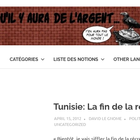
CATÉGORIES
LISTE DES NOTIONS
OTHER LA
Tunisie: La fin de la 
APRIL 15, 2012
DAVID LE GNOME
POLI
UNCATEGORIZED
« Bientôt, je vais siffler la fin de la ré