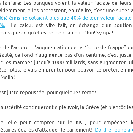
fanfare: Les banques voient la valeur faciale de leurs
idemment, elles protestent, en réalité, c’est une super a
déjà émis ne cotaient plus que 40% de leur valeur faciale 
0%.
Le calcul est vite fait, en échange d’un soutien
ins que ce qu’elles perdent aujourd’hui! Sympa!
 de l’accord , l’augmentation de la “force de frappe” d
réalité, ce fond n’augmente pas d’un centime, c’est juste
r les marchés jusqu’à 1000 milliards, sans augmenter l
rêter plus, je vais emprunter pour pouvoir te prêter, en
 Malin!
e est juste repoussée, pour quelques temps.
’austérité continueront a pleuvoir, la Grèce (et bientôt 
e, elle peut compter sur le KKE, pour empêcher le
létaires égarés d’attaquer le parlement!
L’ordre règne a