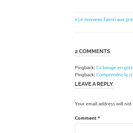
accords
Previous
Post
Le nouveau favori aux prim
européens
Post:
navigation
crise
dette
explication
2 COMMENTS
accords
explication
Pingback:
Ca bouge en grèce 
crise
Pingback:
Comprendre la cris
explication
LEAVE A REPLY
dette
Your email address will not
Comment
*