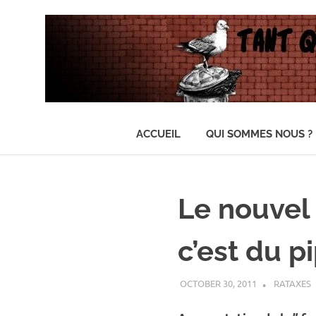
…
Il
ACCUEIL
QUI SOMMES NOUS ?
n'y
en
Skip
aura
to
pas
content
assez
Le nouvel
pour
tout
c’est du p
le
monde
OCTOBER 30, 2011
RATAXES