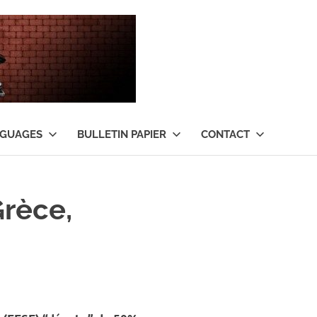
Tant
qu’il
y
NGUAGES
BULLETIN PAPIER
CONTACT
aura
de
Grèce,
l’argent
…