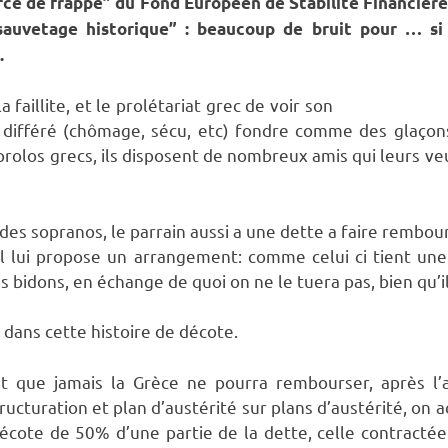
rce de frappe” du Fond Européen de Stabilité Financièr
sauvetage historique” : beaucoup de bruit pour … si
.
 faillite, et le prolétariat grec de voir son
et différé (chômage, sécu, etc) fondre comme des glaçon
olos grecs, ils disposent de nombreux amis qui leurs v
es sopranos, le parrain aussi a une dette a faire rembour
l lui propose un arrangement: comme celui ci tient une
 bidons, en échange de quoi on ne le tuera pas, bien qu’i
t dans cette histoire de décote.
ent que jamais la Grèce ne pourra rembourser, après l
ructuration et plan d’austérité sur plans d’austérité, on ac
décote de 50% d’une partie de la dette, celle contracté