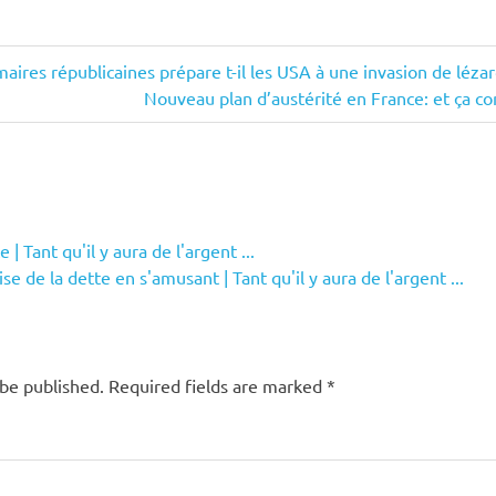
aires républicaines prépare t-il les USA à une invasion de léza
Next
Nouveau plan d’austérité en France: et ça c
Post:
| Tant qu'il y aura de l'argent ...
e de la dette en s'amusant | Tant qu'il y aura de l'argent ...
 be published.
Required fields are marked
*