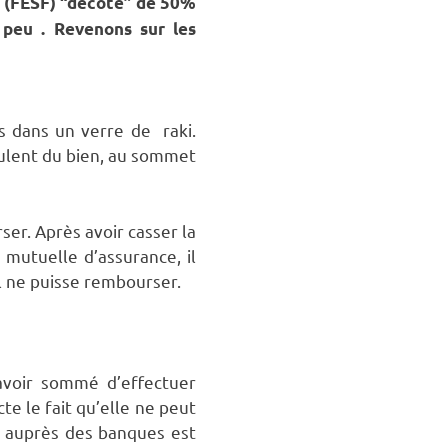
e (FESF) “décote” de 50%
 peu . Revenons sur les
s dans un verre de raki.
eulent du bien, au sommet
ser. Après avoir casser la
 mutuelle d’assurance, il
l ne puisse rembourser.
’avoir sommé d’effectuer
te le fait qu’elle ne peut
e auprès des banques est