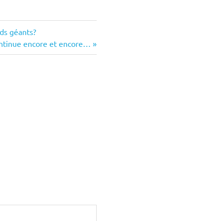
rds géants?
ontinue encore et encore…