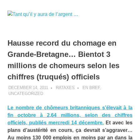
Skip
to
Tant
MENU
content
…
Il
qu’il
n'y
en
Hausse record du chomage en
y
aura
Grande-Bretagne… Bientot 3
pas
aura
assez
millions de chomeurs selon les
pour
tout
de
chiffres (truqués) officiels
le
monde
DECEMBER 14, 2011
RATAXES
EN BREF
,
l’argent
UNCATEGORIZED
…
Le nombre de chômeurs britanniques s’élevait à la
fin octobre à 2,64 millions, selon des chiffres
officiels, publiés mercredi 14 décembre.
Et avec les
plans d’austérité en cours, ça devrait s’aggraver…
Au moins 130 000 emplois en moins par an dans la