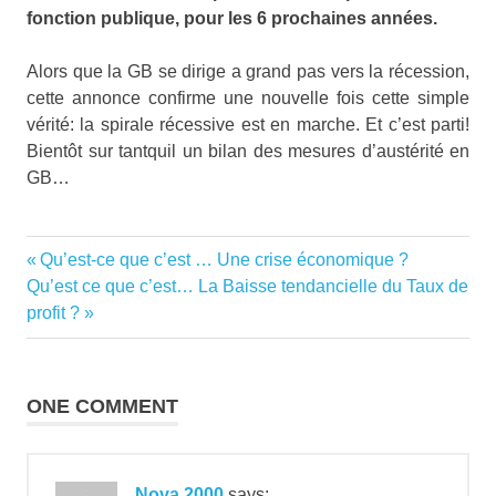
fonction publique, pour les 6 prochaines années.
Alors que la GB se dirige a grand pas vers la récession,
cette annonce confirme une nouvelle fois cette simple
vérité: la spirale récessive est en marche. Et c’est parti!
Bientôt sur tantquil un bilan des mesures d’austérité en
GB…
Previous
Qu’est-ce que c’est … Une crise économique ?
Post
Next
Post:
Qu’est ce que c’est… La Baisse tendancielle du Taux de
navigation
Post:
profit ?
ONE COMMENT
Nova 2000
says: