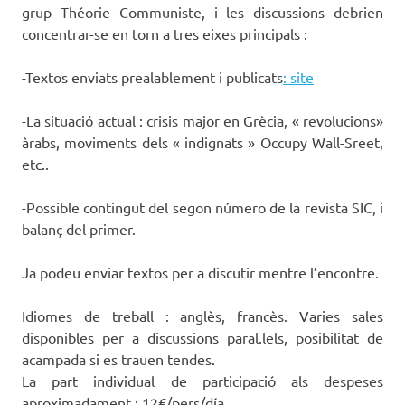
grup Théorie Communiste, i les discussions debrien
concentrar-se en torn a tres eixes principals :
-Textos enviats prealablement i publicats
: site
-La situació actual : crisis major en Grècia, « revolucions»
àrabs, moviments dels « indignats » Occupy Wall-Sreet,
etc..
-Possible contingut del segon número de la revista SIC, i
balanç del primer.
Ja podeu enviar textos per a discutir mentre l’encontre.
Idiomes de treball : anglès, francès. Varies sales
disponibles per a discussions paral.lels, posibilitat de
acampada si es trauen tendes.
La part individual de participació als despeses
aproximadament : 12€/pers/día.