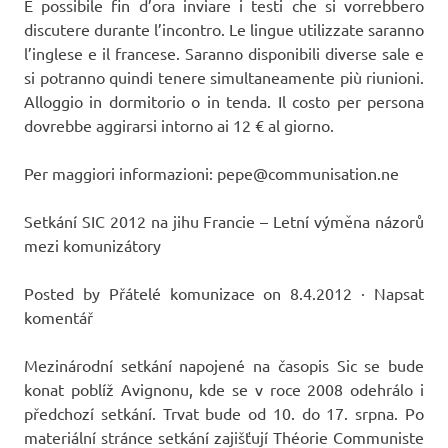
È possibile fin d’ora inviare i testi che si vorrebbero
discutere durante l’incontro. Le lingue utilizzate saranno
l’inglese e il francese. Saranno disponibili diverse sale e
si potranno quindi tenere simultaneamente più riunioni.
Alloggio in dormitorio o in tenda. Il costo per persona
dovrebbe aggirarsi intorno ai 12 € al giorno.
Per maggiori informazioni: pepe@communisation.ne
Setkání SIC 2012 na jihu Francie – Letní výměna názorů
mezi komunizátory
Posted by Přátelé komunizace on 8.4.2012 · Napsat
komentář
Mezinárodní setkání napojené na časopis Sic se bude
konat poblíž Avignonu, kde se v roce 2008 odehrálo i
předchozí setkání. Trvat bude od 10. do 17. srpna. Po
materiální stránce setkání zajišťují Théorie Communiste