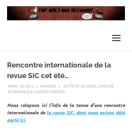
…
Tant
Il
n'y
qu’il
MENU
en
aura
y
Skip
pas
assez
to
Rencontre internationale de la
pour
aura
content
tout
revue SIC cet été…
le
de
monde
APRIL 10, 2012
RATAXES
ACTIVITÉ DE CRISE
,
ANALYSE
ÉCONOMIQUE
,
UNCATEGORIZED
l’argent
Nous relayons ici l’info de la tenue d’une rencontre
…
internationale de
la revue SIC, dont nous avions déjà
parlé ici.