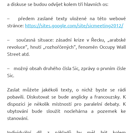
a diskuse se budou odvíjet kolem tří hlavních os:
– předem zaslané texty uložené na této webové
stránce:
https://sites.google.com/site/sicmeeting2012/
– současná situace: zásadní krize v Řecku, „arabské
revoluce“, hnutí „rozhořčených“, fenomén Occupy Wall
Street atd.
– možný obsah druhého čísla Sic, zprávy o prvním čísle
Sic.
Zaslat můžete jakékoli texty, o nichž byste se rádi
pobavili. Diskutovat se bude anglicky a francouzsky. K
dispozici je několik místností pro paralelní debaty. K
ubytování bude sloužit noclehárna a pozemek ke
stanování.
Individuální díl z nákladů by měl být kolem