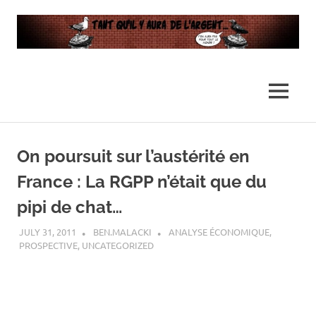
…
Tant
Il
n'y
qu’il
MENU
en
aura
y
pas
Skip
assez
to
On poursuit sur l’austérité en
pour
aura
content
tout
France : La RGPP n’était que du
le
de
monde
pipi de chat…
l’argent
JULY 31, 2011
BEN.MALACKI
ANALYSE ÉCONOMIQUE
,
PROSPECTIVE
,
UNCATEGORIZED
…