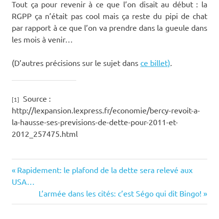
Tout ça pour revenir à ce que l’on disait au début : la
RGPP ça n’était pas cool mais ça reste du pipi de chat
par rapport à ce que l’on va prendre dans la gueule dans
les mois à venir…
(D’autres précisions sur le sujet dans
ce billet)
.
Source :
[1]
http://lexpansion.lexpress.fr/economie/bercy-revoit-a-
la-hausse-ses-previsions-de-dette-pour-2011-et-
2012_257475.html
austérité
Previous
Post
Rapidement: le plafond de la dette sera relevé aux
baisse
Post:
USA…
navigation
agence
Next
L’armée dans les cités: c’est Ségo qui dit Bingo!
notation
Post:
cessation