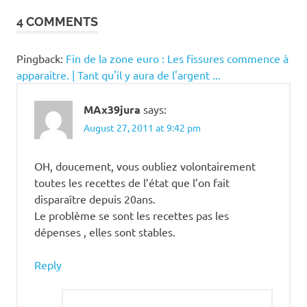
de
4 COMMENTS
paiement
contagion
Pingback:
Fin de la zone euro : Les fissures commence à
de la crise
apparaitre. | Tant qu'il y aura de l'argent ...
contagion
de la crise
en france
MAx39jura
says:
August 27, 2011 at 9:42 pm
contre
le
peuple
OH, doucement, vous oubliez volontairement
crise
toutes les recettes de l’état que l’on fait
économique
disparaître depuis 20ans.
défaut de
Le problème se sont les recettes pas les
paiement
dépenses , elles sont stables.
déficit
public
Reply
déficit
public