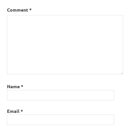
explication
Comment
*
états-
unis
Name
*
Email
*