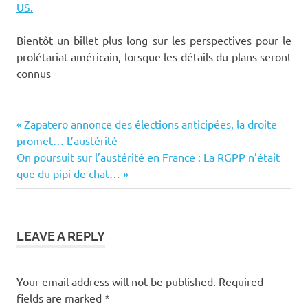
US.
Bientôt un billet plus long sur les perspectives pour le
prolétariat américain, lorsque les détails du plans seront
connus
austérité
Previous
Post
Zapatero annonce des élections anticipées, la droite
cessation
Post:
promet… L’austérité
navigation
de
Next
On poursuit sur l’austérité en France : La RGPP n’était
paiement
Post:
que du pipi de chat…
contre
le
peuple
LEAVE A REPLY
crise
économique
défaut de
Your email address will not be published.
Required
paiement
fields are marked
*
dette