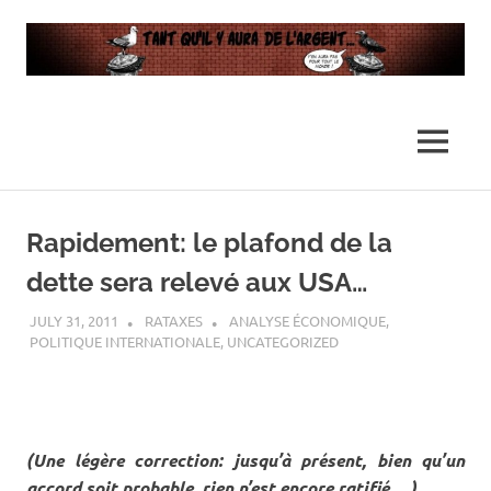
…
Tant
Il
n'y
qu’il
MENU
en
aura
y
pas
Skip
assez
to
Rapidement: le plafond de la
pour
aura
content
tout
dette sera relevé aux USA…
le
de
monde
JULY 31, 2011
RATAXES
ANALYSE ÉCONOMIQUE
,
POLITIQUE INTERNATIONALE
,
UNCATEGORIZED
l’argent
…
(Une légère correction: jusqu’à présent, bien qu’un
accord soit probable, rien n’est encore ratifié… )