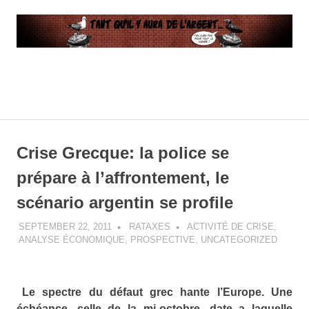
…
Tant
Il
n'y
qu’il
MENU
en
aura
y
pas
Skip
assez
to
Crise Grecque: la police se
pour
aura
content
tout
prépare à l’affrontement, le
le
de
monde
scénario argentin se profile
l’argent
SEPTEMBER 22, 2011
RATAXES
ACTIVITÉ DE CRISE
,
ANALYSE ÉCONOMIQUE
,
PROSPECTIVE
,
UNCATEGORIZED
…
Le
spectre du défaut grec hante l’Europe. Une
échéance, celle de la mi-octobre, date a laquelle