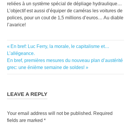
reliées à un système spécial de dépliage hydraulique…
L’objectif est aussi d’équiper de caméras les voitures de
polices, pour un cout de 1,5 millions d’euros… Au diable
l’avarice!
austérité
Previous
En bref: Luc Ferry, la morale, le capitalisme et…
Post
contre
Post:
L’allégeance.
le
navigation
Next
En bref, premières mesures du nouveau plan d’austérité
peuple
Post:
grec: une énième semaine de soldes!
crise
crise
de la
LEAVE A REPLY
dette
crise
décryptage
Your email address will not be published.
Required
crise
fields are marked
*
économique