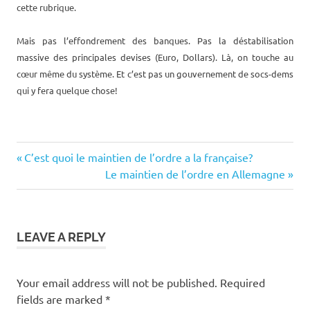
cette rubrique.
Mais pas l’effondrement des banques. Pas la déstabilisation
massive des principales devises (Euro, Dollars). Là, on touche au
cœur même du système. Et c’est pas un gouvernement de socs-dems
qui y fera quelque chose!
islande
Previous
Post
C’est quoi le maintien de l’ordre a la française?
citoyens
Post:
Next
Le maintien de l’ordre en Allemagne
navigation
islande
Post:
constitution
islande
crise
LEAVE A REPLY
islande
désinformation
Your email address will not be published.
Required
islande
fields are marked
*
dette