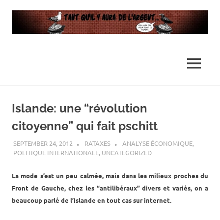
…
Tant
Il
n'y
qu’il
MENU
en
aura
y
Skip
pas
assez
to
Islande: une “révolution
pour
aura
content
tout
citoyenne” qui fait pschitt
le
de
monde
SEPTEMBER 24, 2012
RATAXES
ANALYSE ÉCONOMIQUE
,
POLITIQUE INTERNATIONALE
,
UNCATEGORIZED
l’argent
La mode s’est un peu calmée, mais dans les milieux proches du
…
Front de Gauche, chez les “antilibéraux” divers et variés, on a
beaucoup parlé de l’Islande en tout cas sur internet.