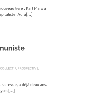
ouveau livre : Karl Marx à
capitaliste. Aura[…]
muniste
 COLLECTIF
,
PROSPECTIVE
,
et sa revue, a déjà deux ans.
lyses[…]