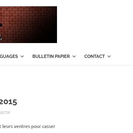
Tant
qu’il
y
NGUAGES
BULLETIN PAPIER
CONTACT
aura
de
l’argent
2015
…
LECTIF
ent leurs ventres pour casser