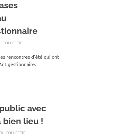
ases
au
tionnaire
U COLLECTIF
des rencontres d’été qui ont
ntigestionnaire.
 public avec
bien lieu !
 DU COLLECTIF