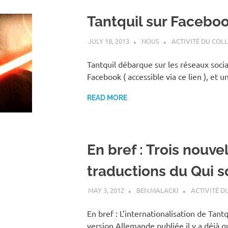
Tantquil sur Faceboo
JULY 18, 2013
NOUS
ACTIVITÉ DU COLL
Tantquil débarque sur les réseaux soc
Facebook ( accessible via ce lien ), et
READ MORE
En bref : Trois nouve
traductions du Qui 
MAY 3, 2012
BEN.MALACKI
ACTIVITÉ D
En bref : L’internationalisation de Tant
version Allemande publiée il y a déjà 