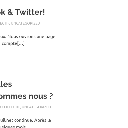
k & Twitter!
ECTIF
,
UNCATEGORIZED
iaux. Nous ouvrons une page
 un compte[…]
lles
sommes nous ?
U COLLECTIF
,
UNCATEGORIZED
quil.net continue. Après la
quelques mois,