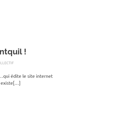
tquil !
OLLECTIF
t…qui édite le site internet
 existe[…]