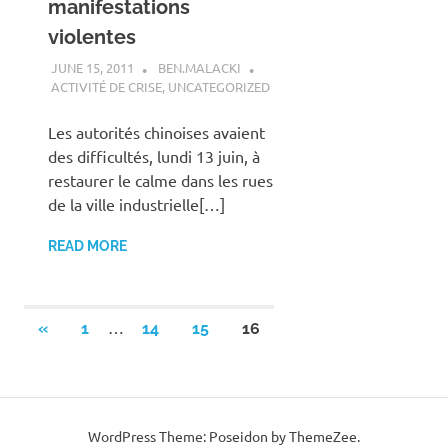
manifestations
violentes
JUNE 15, 2011
BEN.MALACKI
ACTIVITÉ DE CRISE
,
UNCATEGORIZED
Les autorités chinoises avaient
des difficultés, lundi 13 juin, à
restaurer le calme dans les rues
de la ville industrielle[…]
READ MORE
Posts
…
PREVIOUS
«
1
14
15
16
POSTS
navigation
WordPress Theme: Poseidon by ThemeZee.