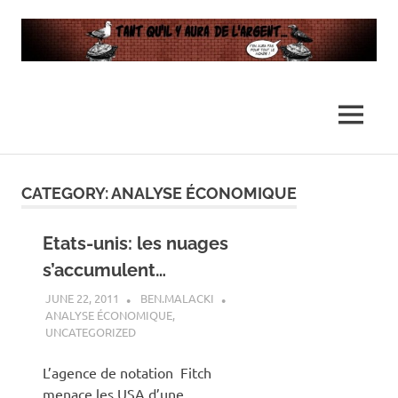
…
Tant
Il
n'y
qu’il
MENU
en
aura
y
pas
Skip
assez
to
CATEGORY:
ANALYSE ÉCONOMIQUE
pour
aura
content
tout
le
Etats-unis: les nuages
de
monde
s’accumulent…
l’argent
JUNE 22, 2011
BEN.MALACKI
ANALYSE ÉCONOMIQUE
,
…
UNCATEGORIZED
L’agence de notation Fitch
menace les USA d’une