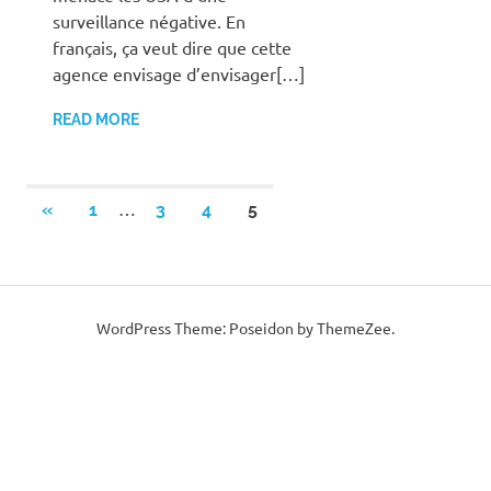
surveillance négative. En
français, ça veut dire que cette
agence envisage d’envisager[…]
READ MORE
Posts
…
PREVIOUS
«
1
3
4
5
POSTS
navigation
WordPress Theme: Poseidon by ThemeZee.