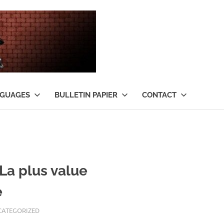
Tant
qu’il
y
NGUAGES
BULLETIN PAPIER
CONTACT
aura
de
l’argent
 La plus value
…
e
CATEGORIZED