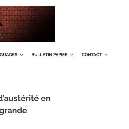
Tant
qu’il
y
NGUAGES
BULLETIN PAPIER
CONTACT
aura
de
l’argent
’austérité en
…
 grande