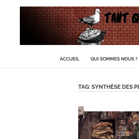
…
Il
ACCUEIL
QUI SOMMES NOUS ?
n'y
en
Skip
aura
to
pas
content
TAG:
SYNTHÈSE DES P
assez
pour
tout
le
monde