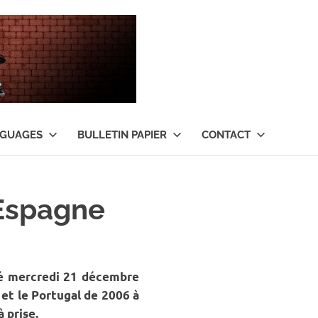
Tant
qu’il
y
NGUAGES
BULLETIN PAPIER
CONTACT
aura
de
 Espagne
l’argent
…
mé mercredi 21 décembre
et le Portugal de 2006 à
 prise.