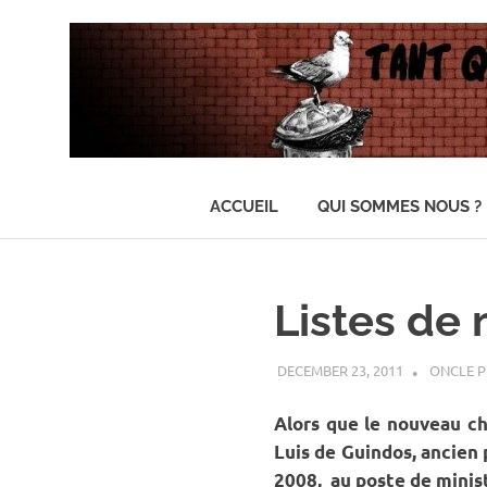
…
Il
ACCUEIL
QUI SOMMES NOUS ?
n'y
en
Skip
aura
to
pas
content
assez
Listes de
pour
tout
le
DECEMBER 23, 2011
ONCLE P
monde
Alors que le nouveau c
Luis de Guindos, ancien
2008, au poste de minist