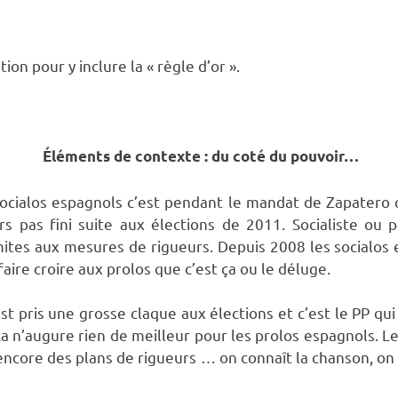
tion pour y inclure la « règle d’or ».
Éléments de contexte : du coté du pouvoir…
socialos espagnols c’est pendant le mandat de Zapatero 
urs pas fini suite aux élections de 2011. Socialiste ou
imites aux mesures de rigueurs. Depuis 2008 les socialos
ire croire aux prolos que c’est ça ou le déluge.
t pris une grosse claque aux élections et c’est le PP qui 
ça n’augure rien de meilleur pour les prolos espagnols.
t encore des plans de rigueurs … on connaît la chanson, on e