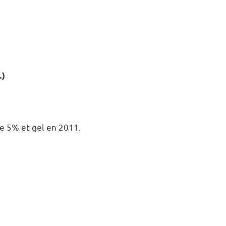
…)
de 5% et gel en 2011.