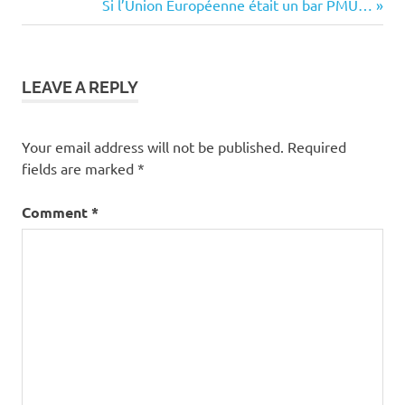
Post:
Next
Si l’Union Européenne était un bar PMU…
navigation
Post:
LEAVE A REPLY
Your email address will not be published.
Required
fields are marked
*
Comment
*