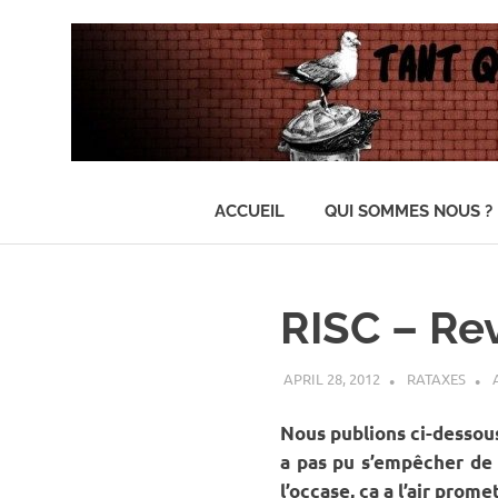
…
Il
ACCUEIL
QUI SOMMES NOUS ?
n'y
en
Skip
aura
to
pas
content
assez
RISC – Rev
pour
tout
le
APRIL 28, 2012
RATAXES
monde
Nous publions ci-dessous
a pas pu s’empêcher de m
l’occase, ça a l’air prom