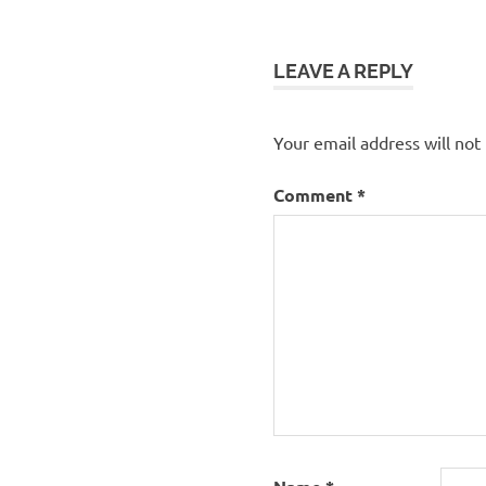
navigation
communisation
comprendre
LEAVE A REPLY
la crise
crise
capitaliste
Your email address will not
crise
explication
Comment
*
revue
internationale
sur la crise
revue
risc
RISC