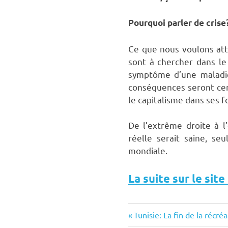
Pourquoi parler de crise
Ce que nous voulons atta
sont à chercher dans le 
symptôme d’une maladie 
conséquences seront cert
le capitalisme dans ses
De l’extrême droite à 
réelle serait saine, s
mondiale.
La suite sur le site
analyse
Previous
Post
Tunisie: La fin de la récréa
crise
Post: