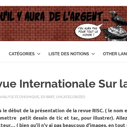
CATÉGORIES
LISTE DES NOTIONS
OTHER LA
ue Internationale Sur l
ANALYSE ÉCONOMIQUE
,
EN BREF
,
UNCATEGORIZED
 le début de la présentation de la revue RISC. ( le nom 
ettre petit dessin de tic et tac, pour illustrer). Allez
etteur… ( bien qu’il n’y ai pas beaucoup d’images, en tout