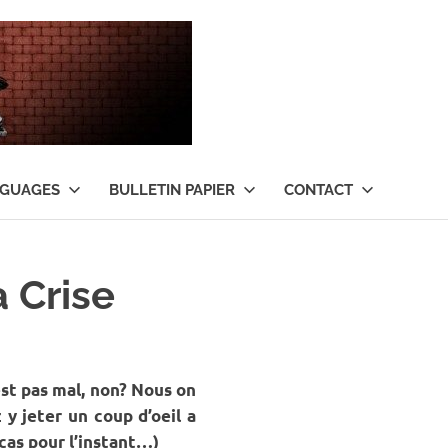
Tant
qu’il
y
NGUAGES
BULLETIN PAPIER
CONTACT
aura
de
a Crise
l’argent
…
est pas mal, non? Nous on
 y jeter un coup d’oeil a
 cas pour l’instant…)