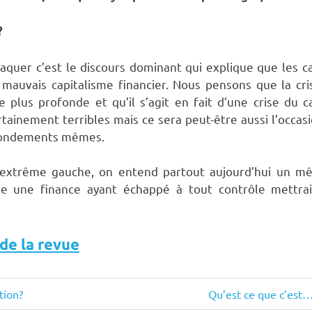
?
quer c’est le discours dominant qui explique que les ca
mauvais capitalisme financier. Nous pensons que la cri
plus profonde et qu’il s’agit en fait d’une crise du c
ainement terribles mais ce sera peut-être aussi l’occa
 fondements mêmes.
l’extrême gauche, on entend partout aujourd’hui un mê
eule une finance ayant échappé à tout contrôle mettra
 de la revue
Next
tion?
Qu’est ce que c’est
Post: