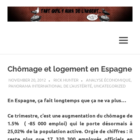
…
Tant
Il
n'y
qu’il
MENU
en
aura
y
Skip
pas
assez
to
Chômage et logement en Espagne
pour
aura
content
tout
NOVEMBER 20, 2012
RICK HUNTER
ANALYSE ÉCONOMIQUE
,
le
PANORAMA INTERNATIONAL DE L'AUSTÉRITÉ
,
UNCATEGORIZED
de
monde
En Espagne, ça fait longtemps que ça ne va plus…
l’argent
Ce trimestre, c’est une augmentation du chômage de
…
1.5% ( -85 000 emploi) qui le porte désormais à
25,02% de la population active. Orgie de chiffres : il
reste plus que 17 320 300 employés officiels en