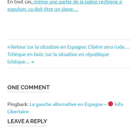
En tout cas,
même une partie de la police rechigne a
expulser, ça doit être un signe…
austérité
Previous
Post
Retour sur la situation en Espagne: L’ibère sera rude…
chomage
Next
Post:
Tchèque en bois: sur la situation en république
navigation
en
Post:
tchèque…
espagne
crise
décryptage
ONE COMMENT
crise du
logement
Pingback:
La gauche alternative en Espagne –
Info
en
espagne
Libertaire
espagne
LEAVE A REPLY
crise
explication