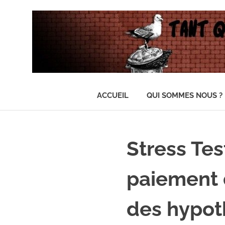
…
Il
ACCUEIL
QUI SOMMES NOUS ?
n'y
en
Skip
aura
to
pas
content
assez
Stress Tes
pour
tout
paiement d
le
monde
des hypot