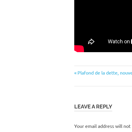
cessation
Previous
Post
Plafond de la dette, nouv
de
Post:
paiement
navigation
crise
défaut
grec
LEAVE A REPLY
mensonge
stress
Your email address will not
test