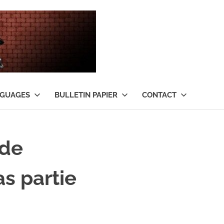
Tant
qu’il
y
NGUAGES
BULLETIN PAPIER
CONTACT
aura
de
 de
l’argent
as partie
…