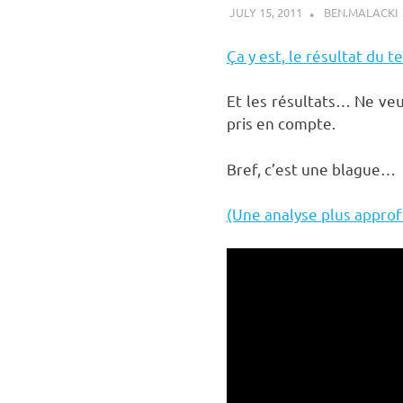
JULY 15, 2011
BEN.MALACKI
Ça y est, le résultat du
Et les résultats… Ne veu
pris en compte.
Bref, c’est une blague…
(Une analyse plus approf