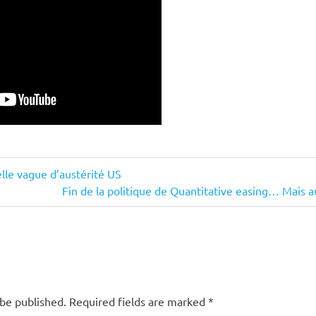
elle vague d’austérité US
Next
Fin de la politique de Quantitative easing… Mais au 
Post:
 be published.
Required fields are marked
*