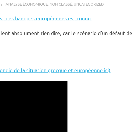
ANALYSE ÉCONOMIQUE
,
NON CLASSÉ
,
UNCATEGORIZED
 test des banques européennes est connu.
lent absolument rien dire, car le scénario d’un défaut d
ondie de la situation grecque et européenne ici)