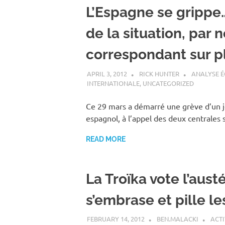
L’Espagne se grippe
de la situation, par 
correspondant sur p
APRIL 3, 2012
RICK HUNTER
ANALYSE 
INTERNATIONALE
,
UNCATEGORIZED
Ce 29 mars a démarré une grève d’un jou
espagnol, à l’appel des deux centrales 
READ MORE
La Troïka vote l’austé
s’embrase et pille le
FEBRUARY 14, 2012
BEN.MALACKI
ACTI