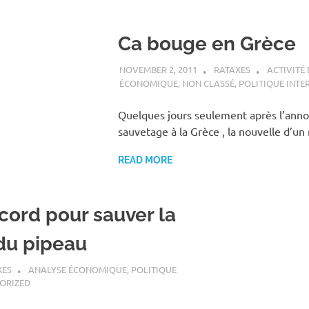
Ca bouge en Grèce
NOVEMBER 2, 2011
RATAXES
ACTIVITÉ 
ÉCONOMIQUE
,
NON CLASSÉ
,
POLITIQUE INTE
Quelques jours seulement après l’anno
sauvetage à la Grèce , la nouvelle d’u
READ MORE
cord pour sauver la
 du pipeau
XES
ANALYSE ÉCONOMIQUE
,
POLITIQUE
ORIZED