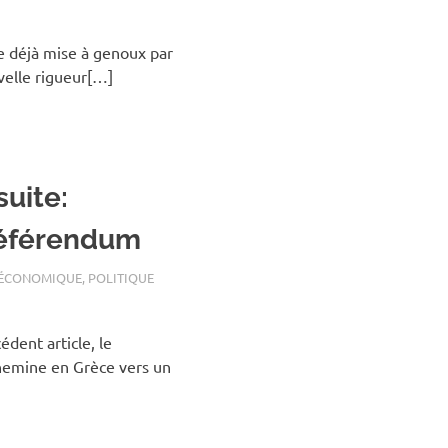
e déjà mise à genoux par
uvelle rigueur[…]
uite:
référendum
 ÉCONOMIQUE
,
POLITIQUE
dent article, le
hemine en Grèce vers un