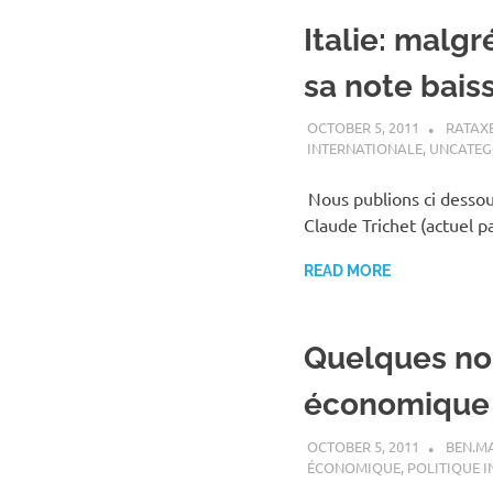
Italie: malgré
sa note bais
OCTOBER 5, 2011
RATAX
INTERNATIONALE
,
UNCATEG
Nous publions ci dessou
Claude Trichet (actuel p
READ MORE
Quelques nou
économique
OCTOBER 5, 2011
BEN.M
ÉCONOMIQUE
,
POLITIQUE 