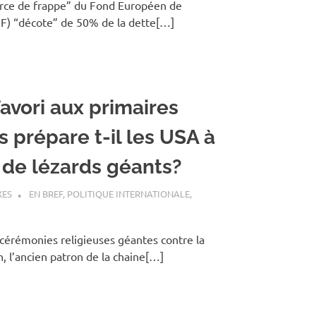
orce de frappe” du Fond Européen de
ESF) “décote” de 50% de la dette[…]
avori aux primaires
s prépare t-il les USA à
 de lézards géants?
XES
EN BREF
,
POLITIQUE INTERNATIONALE
,
 cérémonies religieuses géantes contre la
n, l’ancien patron de la chaine[…]