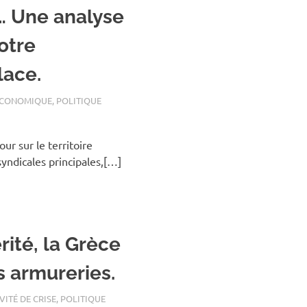
… Une analyse
notre
lace.
ÉCONOMIQUE
,
POLITIQUE
r sur le territoire
syndicales principales,[…]
rité, la Grèce
s armureries.
VITÉ DE CRISE
,
POLITIQUE