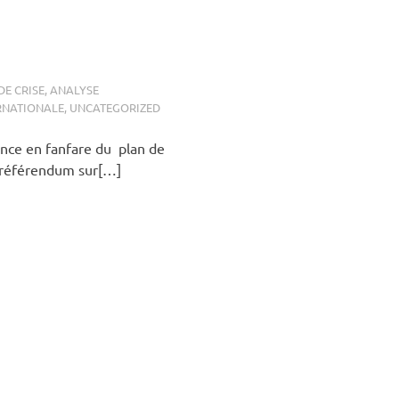
DE CRISE
,
ANALYSE
RNATIONALE
,
UNCATEGORIZED
nce en fanfare du plan de
n référendum sur[…]