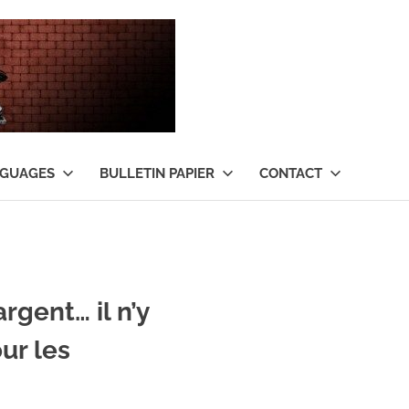
Tant
qu’il
y
NGUAGES
BULLETIN PAPIER
CONTACT
aura
de
l’argent
argent… il n’y
…
ur les