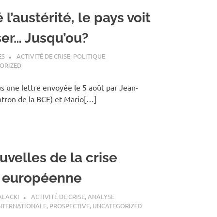
 l’austérité, le pays voit
ser… Jusqu’ou?
ES
ACTIVITÉ DE CRISE
,
POLITIQUE
ORIZED
s une lettre envoyée le 5 août par Jean-
atron de la BCE) et Mario[…]
velles de la crise
 européenne
ALACKI
ACTIVITÉ DE CRISE
,
ANALYSE
INTERNATIONALE
,
PROSPECTIVE
,
UNCATEGORIZED